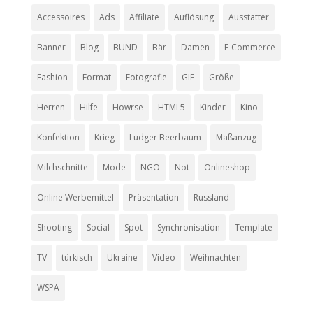
Accessoires
Ads
Affiliate
Auflösung
Ausstatter
Banner
Blog
BUND
Bär
Damen
E-Commerce
Fashion
Format
Fotografie
GIF
Größe
Herren
Hilfe
Howrse
HTML5
Kinder
Kino
Konfektion
Krieg
Ludger Beerbaum
Maßanzug
Milchschnitte
Mode
NGO
Not
Onlineshop
Online Werbemittel
Präsentation
Russland
Shooting
Social
Spot
Synchronisation
Template
TV
türkisch
Ukraine
Video
Weihnachten
WSPA