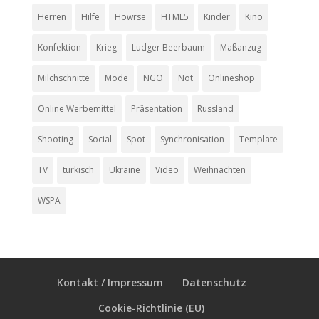
Herren
Hilfe
Howrse
HTML5
Kinder
Kino
Konfektion
Krieg
Ludger Beerbaum
Maßanzug
Milchschnitte
Mode
NGO
Not
Onlineshop
Online Werbemittel
Präsentation
Russland
Shooting
Social
Spot
Synchronisation
Template
TV
türkisch
Ukraine
Video
Weihnachten
WSPA
Kontakt / Impressum
Datenschutz
Cookie-Richtlinie (EU)