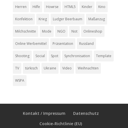
Herren
Hilfe
Howrse
HTML5
Kinder
Kino
Konfektion
Krieg
Ludger Beerbaum
Maßanzug
Milchschnitte
Mode
NGO
Not
Onlineshop
Online Werbemittel
Präsentation
Russland
Shooting
Social
Spot
Synchronisation
Template
TV
türkisch
Ukraine
Video
Weihnachten
WSPA
Kontakt / Impressum
Datenschutz
Cookie-Richtlinie (EU)