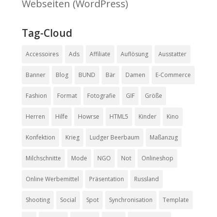
Webseiten (WordPress)
Tag-Cloud
Accessoires
Ads
Affiliate
Auflösung
Ausstatter
Banner
Blog
BUND
Bär
Damen
E-Commerce
Fashion
Format
Fotografie
GIF
Größe
Herren
Hilfe
Howrse
HTML5
Kinder
Kino
Konfektion
Krieg
Ludger Beerbaum
Maßanzug
Milchschnitte
Mode
NGO
Not
Onlineshop
Online Werbemittel
Präsentation
Russland
Shooting
Social
Spot
Synchronisation
Template